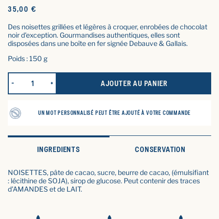
Prix
35,00 €
d'origine
Des noisettes grillées et légères à croquer, enrobées de chocolat
noir d'exception. Gourmandises authentiques, elles sont
disposées dans une boîte en fer signée Debauve & Gallais.
Poids : 150 g
AJOUTER AU PANIER
RÉDUIRE LA QUANTITÉ POUR LES NOISETTES ENROBÉES DE CH
AUGMENTER LA QUANTITÉ POUR LES NOISETTES E
UN MOT PERSONNALISÉ PEUT ÊTRE AJOUTÉ À VOTRE COMMANDE
INGREDIENTS
CONSERVATION
NOISETTES, pâte de cacao, sucre, beurre de cacao, (émulsifiant
: lécithine de SOJA), sirop de glucose. Peut contenir des traces
d'AMANDES et de LAIT.