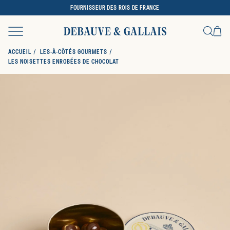
FOURNISSEUR DES ROIS DE FRANCE
Ca
Recher
ACCUEIL
LES-À-CÔTÉS GOURMETS
LES NOISETTES ENROBÉES DE CHOCOLAT
SKIP TO PRODUCT INFORMATION