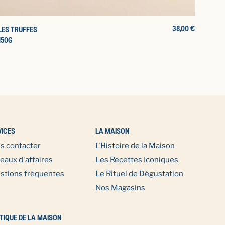
PRIX
38,00 €
LES TRUFFES
D'ORIGINE
150G
VICES
LA MAISON
s contacter
L'Histoire de la Maison
eaux d'affaires
Les Recettes Iconiques
stions fréquentes
Le Rituel de Dégustation
Nos Magasins
TIQUE DE LA MAISON