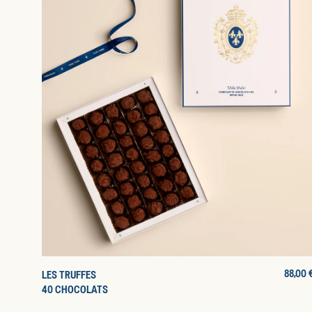
PRIX
88,00 
LES TRUFFES
D'ORIG
40 CHOCOLATS