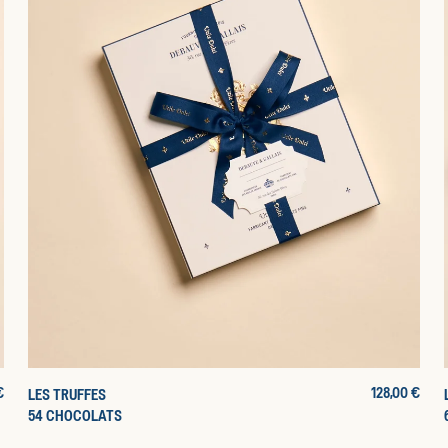
€
PRIX
128,00 €
LES TRUFFES
INE
D'ORIGINE
54 CHOCOLATS