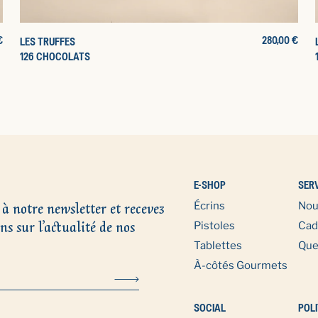
€
PRIX
280,00 €
LES TRUFFES
NE
D'ORIGINE
126 CHOCOLATS
E-SHOP
SER
 à notre newsletter et recevez
Écrins
Nou
ns sur l’actualité de nos
Pistoles
Cad
Tablettes
Que
À-côtés Gourmets
SOCIAL
POLI