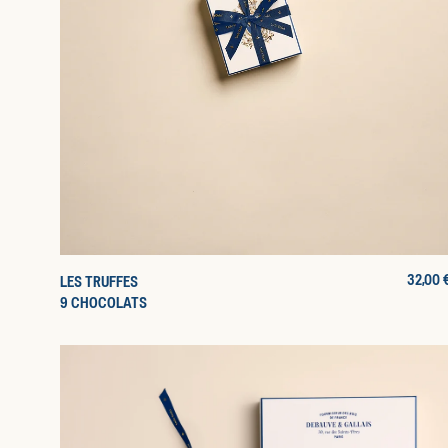
PRIX
32,00 
LES TRUFFES
D'ORIG
9 CHOCOLATS