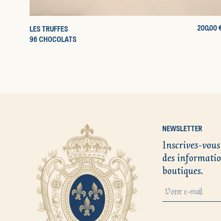
PRIX
200,00 
LES TRUFFES
D'ORIGI
96 CHOCOLATS
NEWSLETTER
Inscrivez-vous
des informatio
boutiques.