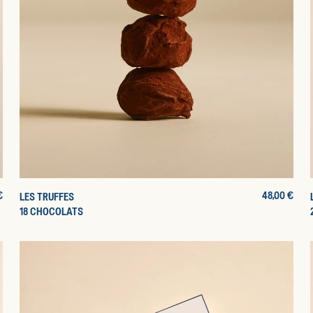
€
PRIX
48,00 €
LES TRUFFES
INE
D'ORIGINE
18 CHOCOLATS