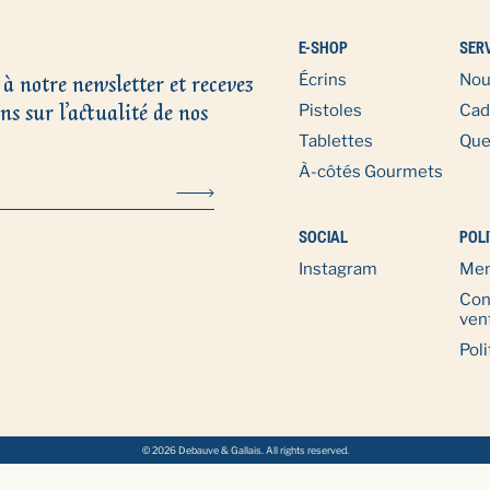
E-SHOP
SER
 à notre newsletter et recevez
Écrins
Nou
ns sur l’actualité de nos
Pistoles
Cad
Tablettes
Que
À-côtés Gourmets
SOCIAL
POLI
Instagram
Men
Con
ven
Poli
© 2026 Debauve & Gallais. All rights reserved.