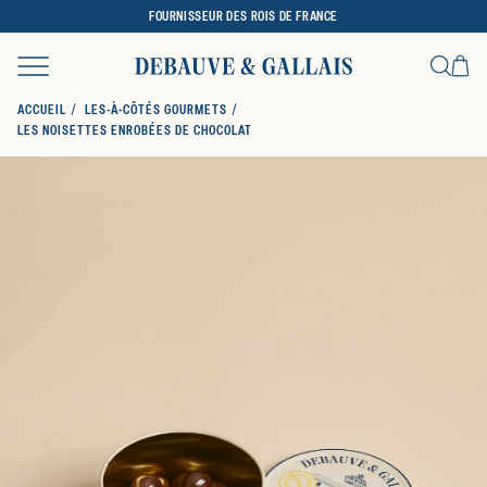
FOURNISSEUR DES ROIS DE FRANCE
Ca
Recher
ACCUEIL
LES-À-CÔTÉS GOURMETS
LES NOISETTES ENROBÉES DE CHOCOLAT
SKIP TO PRODUCT INFORMATION