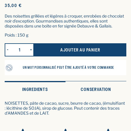
Prix
35,00 €
d'origine
Des noisettes grillées et légères à croquer, enrobées de chocolat
noir d'exception. Gourmandises authentiques, elles sont
disposées dans une boîte en fer signée Debauve & Gallais.
Poids : 150 g
AJOUTER AU PANIER
RÉDUIRE LA QUANTITÉ POUR LES NOISETTES ENROBÉES DE CH
AUGMENTER LA QUANTITÉ POUR LES NOISETTES E
UN MOT PERSONNALISÉ PEUT ÊTRE AJOUTÉ À VOTRE COMMANDE
INGREDIENTS
CONSERVATION
NOISETTES, pâte de cacao, sucre, beurre de cacao, (émulsifiant
: lécithine de SOJA), sirop de glucose. Peut contenir des traces
d'AMANDES et de LAIT.