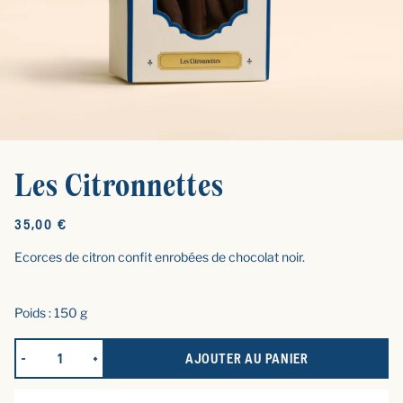
Les Citronnettes
Prix
35,00 €
d'origine
Ecorces de citron confit enrobées de chocolat noir.
Poids : 150 g
AJOUTER AU PANIER
RÉDUIRE LA QUANTITÉ POUR LES CITRONNETTES
AUGMENTER LA QUANTITÉ POUR LES CITRONNETTE