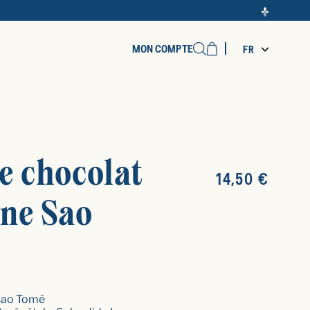
Cart
MON COMPTE
FR
Recherche
e chocolat
Prix
14,50 €
d'origine
ine Sao
 Sao Tomé