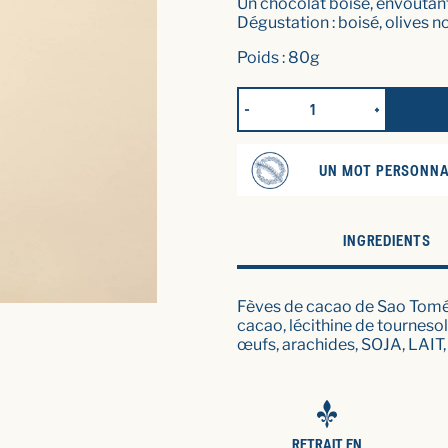
Un chocolat boisé, envoûtant
Dégustation : boisé, olives n
Poids : 80g
RÉDUIRE LA QUANTITÉ POUR T
AUGMENTER
UN MOT PERSONNA
INGREDIENTS
Fèves de cacao de Sao Tomé e
cacao, lécithine de tournesol,
œufs, arachides, SOJA, LAIT,
RETRAIT EN