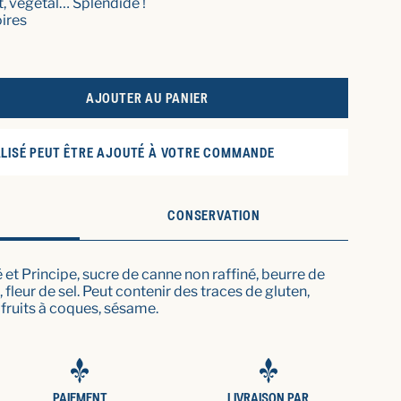
, végétal… Splendide !
oires
AJOUTER AU PANIER
ABLETTE DE CHOCOLAT NOIR, ORIGINE SAO TOMÉ
 LA QUANTITÉ POUR TABLETTE DE CHOCOLAT NOIR, ORIGINE SAO
LISÉ PEUT ÊTRE AJOUTÉ À VOTRE COMMANDE
CONSERVATION
t Principe, sucre de canne non raffiné, beurre de
 fleur de sel. Peut contenir des traces de gluten,
 fruits à coques, sésame.
PAIEMENT
LIVRAISON PAR